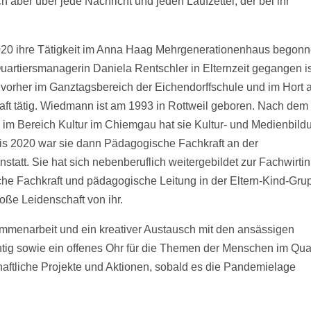
 aber über jede Nachricht und jeden Laufzettel, der bei ihr
0 ihre Tätigkeit im Anna Haag Mehrgenerationenhaus begonn
artiersmanagerin Daniela Rentschler in Elternzeit gegangen is
ar vorher im Ganztagsbereich der Eichendorffschule und im Hort
aft tätig. Wiedmann ist am 1993 in Rottweil geboren. Nach dem
r im Bereich Kultur im Chiemgau hat sie Kultur- und Medienbild
is 2020 war sie dann Pädagogische Fachkraft an der
att. Sie hat sich nebenberuflich weitergebildet zur Fachwirtin
e Fachkraft und pädagogische Leitung in der Eltern-Kind-Gru
roße Leidenschaft von ihr.
usammenarbeit und ein kreativer Austausch mit den ansässigen
tig sowie ein offenes Ohr für die Themen der Menschen im Quar
ftliche Projekte und Aktionen, sobald es die Pandemielage