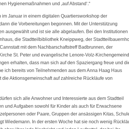
enen Hygienemaßnahmen und ‚auf Abstand‘.“
m im Januar in einem digitalen Quartiersworkshop der
dann die Vorbereitungen begonnen. Mit der Unterstützung
en ausgewählt und ist sie alle abgelaufen. Bei den Institutionen
aus, die Stadtteilbibliothek Kneippweg, der Stadtteilbauernho
Cannstatt mit dem Nachbarschaftstreff Badbrunnen, der
Kirche St. Peter und evangelische Lenore-Volz-Kirchengemeind
gen erhalten, dass man sich auf den Spaziergang freue und di
 habe ich bereits von Teilnehmenden aus dem Anna Haag Haus
offt die Aktionsgemeinschaft auf zahlreiche Rückläufe von
rfen sich alle Anwohner und Interessierte aus dem Stadtteil
n und Aufgaben sowohl für Kinder als auch für Erwachsene
inzelpersonen oder Paare, Gruppen der ansässigen Kitas, Schul
sagt Wiedemann. In der ersten Woche hat sie noch wenig Rücklä