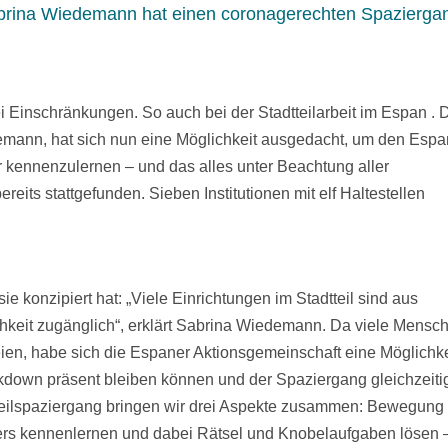
abrina Wiedemann hat einen coronagerechten Spazierga
i Einschränkungen. So auch bei der Stadtteilarbeit im Espan .
mann, hat sich nun eine Möglichkeit ausgedacht, um den Espa
her kennenzulernen – und das alles unter Beachtung aller
its stattgefunden. Sieben Institutionen mit elf Haltestellen
e konzipiert hat: „Viele Einrichtungen im Stadtteil sind aus
lichkeit zugänglich“, erklärt Sabrina Wiedemann. Da viele Mensc
ien, habe sich die Espaner Aktionsgemeinschaft eine Möglichke
ckdown präsent bleiben können und der Spaziergang gleichzeiti
tteilspaziergang bringen wir drei Aspekte zusammen: Bewegung
anders kennenlernen und dabei Rätsel und Knobelaufgaben lösen 