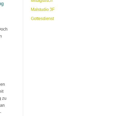
Mittagstisch
ng
Malstudio 3F
Gottesdienst
 Doch
n
hen
it
g zu
 an
–