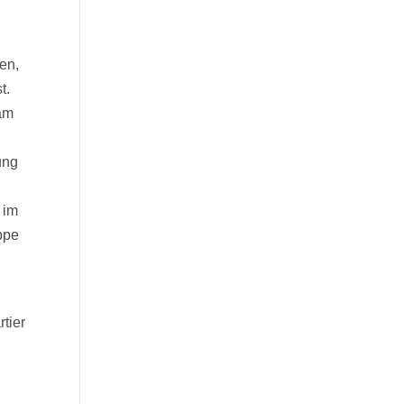
en,
t.
 am
ung
 im
ppe
tier